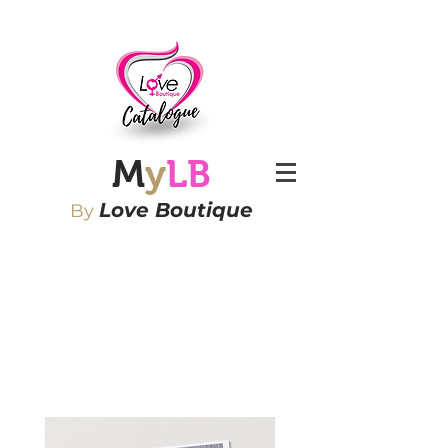
M
y
LB
Love Boutique
By